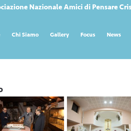
ciazione Nazionale Amici di Pensare Cri
e
Chi Siamo
Gallery
Focus
News
o