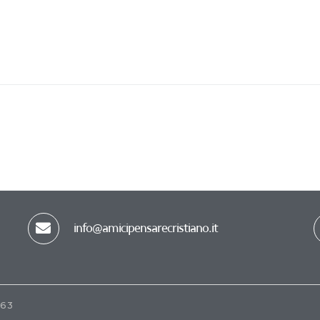
info@amicipensarecristiano.it
163