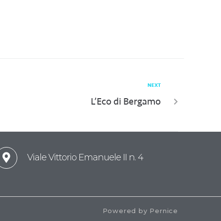
NEXT
L’Eco di Bergamo
Viale Vittorio Emanuele II n. 4
Powered by Pernice