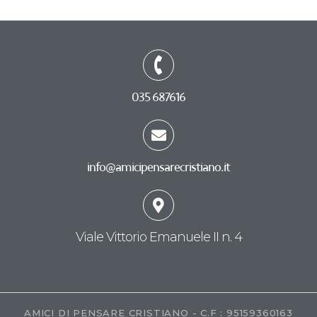
035 687616
info@amicipensarecristiano.it
Viale Vittorio Emanuele II n. 4
AMICI DI PENSARE CRISTIANO - C.F : 95159360163